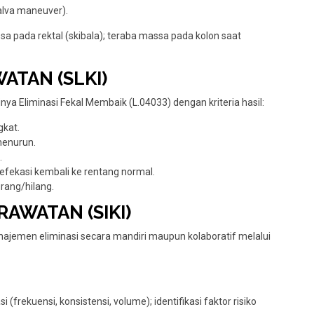
alva maneuver).
sa pada rektal (skibala); teraba massa pada kolon saat
ATAN (SLKI)
nya Eliminasi Fekal Membaik (L.04033) dengan kriteria hasil:
gkat.
menurun.
.
defekasi kembali ke rentang normal.
rang/hilang.
RAWATAN (SIKI)
jemen eliminasi secara mandiri maupun kolaboratif melalui
 (frekuensi, konsistensi, volume); identifikasi faktor risiko