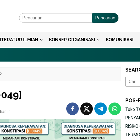
Pencarian
ITERATUR ILMIAH
KONSEP ORGANISASI
KOMUNIKASI
Aksiom
SEAR
Cari
untuk:
0049]
POS-
Toko T
ari ini
PENYAN
RISIK
TERMOR