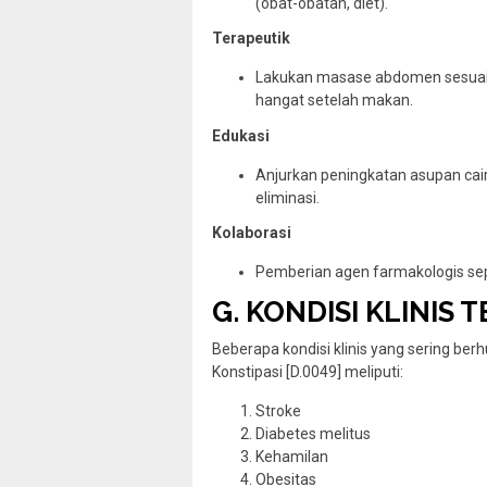
(obat-obatan, diet).
Terapeutik
Lakukan masase abdomen sesuai ar
hangat setelah makan.
Edukasi
Anjurkan peningkatan asupan caira
eliminasi.
Kolaborasi
Pemberian agen farmakologis seper
G. KONDISI KLINIS 
Beberapa kondisi klinis yang sering be
Konstipasi [D.0049] meliputi:
Stroke
Diabetes melitus
Kehamilan
Obesitas