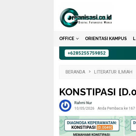
Loncat
ke
konten
OFFICE
ORIENTASI KAMPUS
L
+6285255759852
BERANDA
LITERATUR ILMIAH
KONSTIPASI [D.
Rahmi Nur
10/05/2026
Anda Pembaca ke 167 h