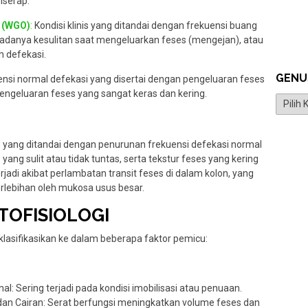
iserap.
n (WGO)
:
Kondisi klinis yang ditandai dengan frekuensi buang
u, adanya kesulitan saat mengeluarkan feses (mengejan), atau
h defekasi.
GENU
nsi normal defekasi yang disertai dengan pengeluaran feses
pengeluaran feses yang sangat keras dan kering.
Genus
s yang ditandai dengan penurunan frekuensi defekasi normal
ang sulit atau tidak tuntas, serta tekstur feses yang kering
 terjadi akibat perlambatan transit feses di dalam kolon, yang
lebihan oleh mukosa usus besar.
ATOFISIOLOGI
klasifikasikan ke dalam beberapa faktor pemicu:
al: Sering terjadi pada kondisi imobilisasi atau penuaan.
an Cairan: Serat berfungsi meningkatkan volume feses dan