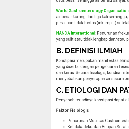
usus besar, sehingga air terlalu banyak d
World Gastroenterology Organisatio
air besar kurang dari tiga kali semingg
perasaan tidak tuntas (inkomplit) setela
NANDA International
:
Penurunan frekue
yang sulit atau tidak lengkap dan/atau 
B. DEFINISI ILMIAH
Konstipasi merupakan manifestasi klini
yang disertai dengan pengeluaran feses y
dan keras. Secara fisiologis, kondisi ini
menyebabkan penyerapan air secara ber
C. ETIOLOGI DAN P
Penyebab terjadinya konstipasi dapat di
Faktor Fisiologis
Penurunan Motilitas Gastrointestin
Ketidakadekuatan Asupan Serat d