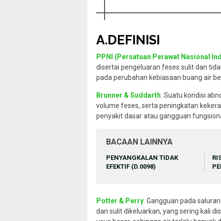
A.DEFINISI
PPNI (Persatuan Perawat Nasional In
disertai pengeluaran feses sulit dan tid
pada perubahan kebiasaan buang air be
Brunner & Suddarth
:
Suatu kondisi abn
volume feses, serta peningkatan kekerasa
penyakit dasar atau gangguan fungsiona
BACAAN LAINNYA
PENYANGKALAN TIDAK
RI
EFEKTIF (D.0098)
PE
Potter & Perry
:
Gangguan pada saluran 
dan sulit dikeluarkan, yang sering kali