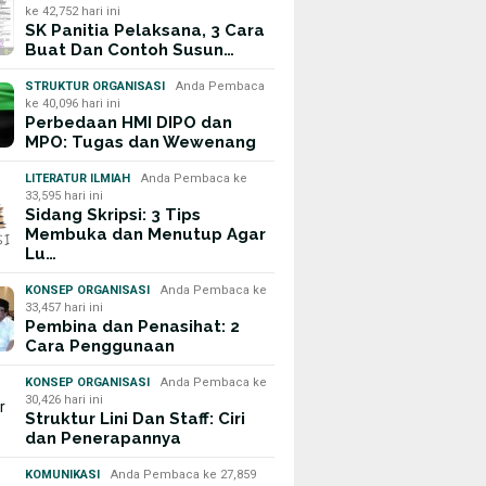
ke 42,752 hari ini
SK Panitia Pelaksana, 3 Cara
Buat Dan Contoh Susun…
STRUKTUR ORGANISASI
Anda Pembaca
ke 40,096 hari ini
Perbedaan HMI DIPO dan
MPO: Tugas dan Wewenang
LITERATUR ILMIAH
Anda Pembaca ke
33,595 hari ini
Sidang Skripsi: 3 Tips
Membuka dan Menutup Agar
Lu…
KONSEP ORGANISASI
Anda Pembaca ke
33,457 hari ini
Pembina dan Penasihat: 2
Cara Penggunaan
KONSEP ORGANISASI
Anda Pembaca ke
30,426 hari ini
Struktur Lini Dan Staff: Ciri
dan Penerapannya
KOMUNIKASI
Anda Pembaca ke 27,859