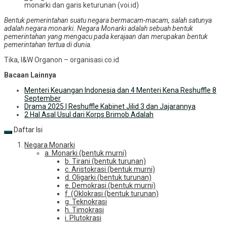
monarki dan garis keturunan (voi.id)
Bentuk pemerintahan suatu negara bermacam-macam, salah satunya
adalah negara monarki. Negara Monarki adalah sebuah bentuk
pemerintahan yang mengacu pada kerajaan dan merupakan bentuk
pemerintahan tertua di dunia.
Tika, I&W Organon – organisasi.co.id
Bacaan Lainnya
Menteri Keuangan Indonesia dan 4 Menteri Kena Reshuffle 8
September
Drama 2025 | Reshuffle Kabinet Jilid 3 dan Jajarannya
2 Hal Asal Usul dari Korps Brimob Adalah
Daftar Isi
Negara Monarki
a. Monarki (bentuk murni)
b. Tirani (bentuk turunan)
c. Aristokrasi (bentuk murni)
d. Oligarki (bentuk turunan)
e. Demokrasi (bentuk murni)
f. (Oklokrasi (bentuk turunan)
g. Teknokrasi
h. Timokrasi
i. Plutokrasi