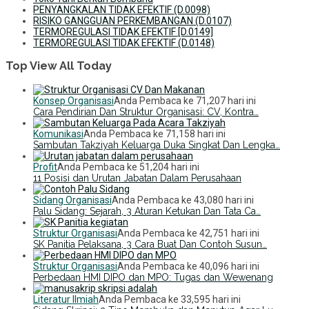
PENYANGKALAN TIDAK EFEKTIF (D.0098)
RISIKO GANGGUAN PERKEMBANGAN (D.0107)
TERMOREGULASI TIDAK EFEKTIF [D.0149]
TERMOREGULASI TIDAK EFEKTIF (D.0148)
Top View All Today
Konsep Organisasi
Anda Pembaca ke 71,207 hari ini
Cara Pendirian Dan Struktur Organisasi: CV, Kontra…
Komunikasi
Anda Pembaca ke 71,158 hari ini
Sambutan Takziyah Keluarga Duka Singkat Dan Lengka…
Profit
Anda Pembaca ke 51,204 hari ini
11 Posisi dan Urutan Jabatan Dalam Perusahaan
Sidang Organisasi
Anda Pembaca ke 43,080 hari ini
Palu Sidang: Sejarah, 3 Aturan Ketukan Dan Tata Ca…
Struktur Organisasi
Anda Pembaca ke 42,751 hari ini
SK Panitia Pelaksana, 3 Cara Buat Dan Contoh Susun…
Struktur Organisasi
Anda Pembaca ke 40,096 hari ini
Perbedaan HMI DIPO dan MPO: Tugas dan Wewenang
Literatur Ilmiah
Anda Pembaca ke 33,595 hari ini