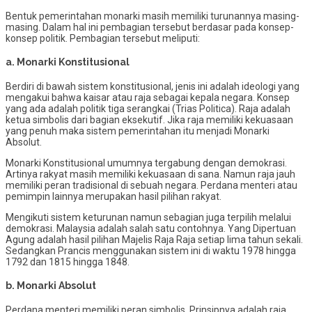
Bentuk pemerintahan monarki masih memiliki turunannya masing-
masing. Dalam hal ini pembagian tersebut berdasar pada konsep-
konsep politik. Pembagian tersebut meliputi:
a. Monarki Konstitusional
Berdiri di bawah sistem konstitusional, jenis ini adalah ideologi yang
mengakui bahwa kaisar atau raja sebagai kepala negara. Konsep
yang ada adalah politik tiga serangkai (Trias Politica). Raja adalah
ketua simbolis dari bagian eksekutif. Jika raja memiliki kekuasaan
yang penuh maka sistem pemerintahan itu menjadi Monarki
Absolut.
Monarki Konstitusional umumnya tergabung dengan demokrasi.
Artinya rakyat masih memiliki kekuasaan di sana. Namun raja jauh
memiliki peran tradisional di sebuah negara. Perdana menteri atau
pemimpin lainnya merupakan hasil pilihan rakyat.
Mengikuti sistem keturunan namun sebagian juga terpilih melalui
demokrasi. Malaysia adalah salah satu contohnya. Yang Dipertuan
Agung adalah hasil pilihan Majelis Raja Raja setiap lima tahun sekali.
Sedangkan Prancis menggunakan sistem ini di waktu 1978 hingga
1792 dan 1815 hingga 1848.
b. Monarki Absolut
Perdana menteri memiliki peran simbolis. Prinsipnya adalah raja