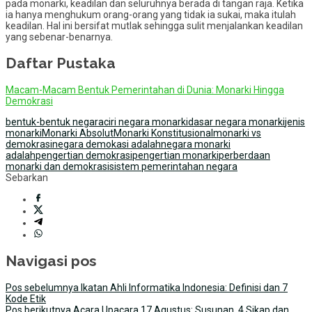
pada monarki, keadilan dan seluruhnya berada di tangan raja. Ketika
ia hanya menghukum orang-orang yang tidak ia sukai, maka itulah
keadilan. Hal ini bersifat mutlak sehingga sulit menjalankan keadilan
yang sebenar-benarnya.
Daftar Pustaka
Macam-Macam Bentuk Pemerintahan di Dunia: Monarki Hingga
Demokrasi
bentuk-bentuk negara
ciri negara monarki
dasar negara monarki
jenis
monarki
Monarki Absolut
Monarki Konstitusional
monarki vs
demokrasi
negara demokasi adalah
negara monarki
adalah
pengertian demokrasi
pengertian monarki
perberdaan
monarki dan demokrasi
sistem pemerintahan negara
Sebarkan
Navigasi pos
Pos sebelumnya
Ikatan Ahli Informatika Indonesia: Definisi dan 7
Kode Etik
Pos berikutnya
Acara Upacara 17 Agustus: Susunan, 4 Sikap dan