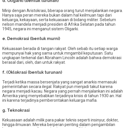
d. Oligarki (bentuk turunan)
Mirip dengan Aristokrasi, bberapa orang turut menjalankan negara.
Hanya saja peran mereka bukan dalam hal keilmuan tapi dari
keluarga, kekayaan, serta kekuasaan di bidang militer. Sebelum
nelson mandela menjadi presiden di Afrika Selatan pada tahun
1945, negara ini menganut sistem Oligarki.
e. Demokrasi (bentuk murni)
Kekuasaan berada di tangan rakyat. Oleh sebab itu setiap warga
mempunyai hak yang sama untuk mngambil keputusan. Satu
ungkapan terkenal dari Abraham Lincoln adalah bahwa demokrasi
berasal dari, oleh, dan untuk rakyat.
f. (Oklokrasi (bentuk turunan)
Terjadi ketika massa bersenjata yang sangat anarkis memasuki
pemerintahan secara ilegal. Rakyat pun menjadi takut karena
negara menjadi kacau. Negara yang pernah menjalankan ini adalah
Amerika yang menyebabkan terjadinya krisis di tahun 1930 an. Hal
ini karena terjadinya pemberontakan keluarga mafia.
g. Teknokrasi
Kekuasaan adalah milik para pakar teknis seperti insinyur, dokter,
hingga ilmuwan. Mereka berperan penting dalam pengambilan