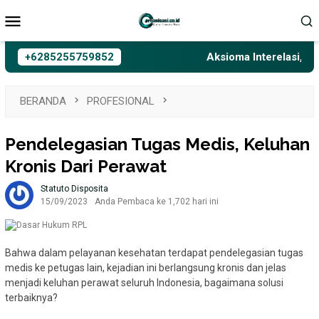
Loncat
Menu
ke
Mobile
konten
+6285255759852
Aksioma Interelasi, Belajar
BERANDA
PROFESIONAL
Pendelegasian Tugas Medis, Keluhan
Kronis Dari Perawat
Statuto Disposita
15/09/2023
Anda Pembaca ke 1,702 hari ini
Bahwa dalam pelayanan kesehatan terdapat pendelegasian tugas
medis ke petugas lain, kejadian ini berlangsung kronis dan jelas
menjadi keluhan perawat seluruh Indonesia, bagaimana solusi
terbaiknya?