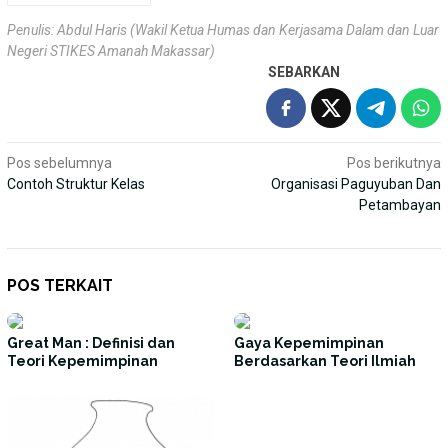
Penulis: Abdul Haris (Wakil Ketua Humas dan Kerjasama Dalam dan Luar
Negeri STIKES Amanah Makassar)
SEBARKAN
Navigasi
Pos sebelumnya
Pos berikutnya
Contoh Struktur Kelas
Organisasi Paguyuban Dan
pos
Petambayan
POS TERKAIT
Great Man : Definisi dan
Gaya Kepemimpinan
Teori Kepemimpinan
Berdasarkan Teori Ilmiah