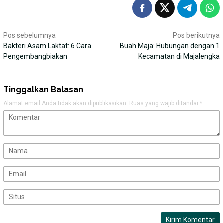
Navigasi
Pos sebelumnya
Pos berikutnya
Bakteri Asam Laktat: 6 Cara
Buah Maja: Hubungan dengan 1
pos
Pengembangbiakan
Kecamatan di Majalengka
Tinggalkan Balasan
Alamat email Anda tidak akan dipublikasikan.
Ruas yang wajib ditandai
*