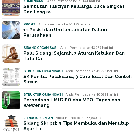
KOMUNIKASI
Anda Pembaca ke 71,144 hari ini
Sambutan Takziyah Keluarga Duka Singkat
Dan Lengka…
PROFIT
Anda Pembaca ke 51,182 hari ini
11 Posisi dan Urutan Jabatan Dalam
Perusahaan
SIDANG ORGANISASI
Anda Pembaca ke 43,069 hari ini
Palu Sidang: Sejarah, 3 Aturan Ketukan Dan
Tata Ca…
STRUKTUR ORGANISASI
Anda Pembaca ke 42,728 hari ini
SK Panitia Pelaksana, 3 Cara Buat Dan Contoh
Susun…
STRUKTUR ORGANISASI
Anda Pembaca ke 40,089 hari ini
Perbedaan HMI DIPO dan MPO: Tugas dan
Wewenang
LITERATUR ILMIAH
Anda Pembaca ke 33,580 hari ini
Sidang Skripsi: 3 Tips Membuka dan Menutup
Agar Lu…