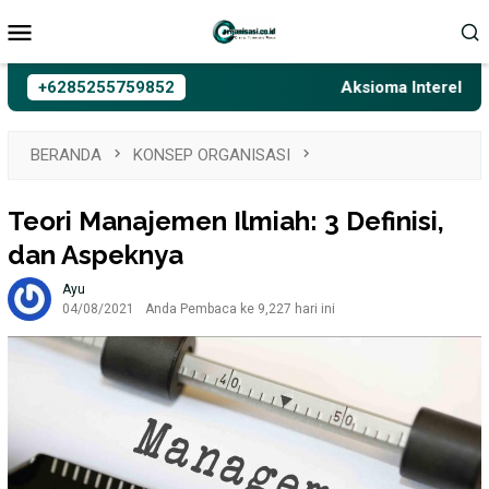
Loncat
Menu
ke
Mobile
konten
+6285255759852
Aksioma Interelasi, Bel
BERANDA
KONSEP ORGANISASI
Teori Manajemen Ilmiah: 3 Definisi,
dan Aspeknya
Ayu
04/08/2021
Anda Pembaca ke 9,227 hari ini