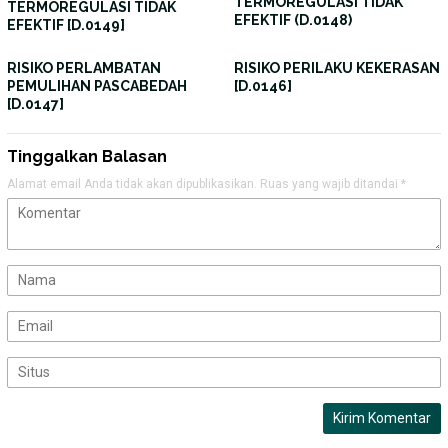
TERMOREGULASI TIDAK
TERMOREGULASI TIDAK
EFEKTIF (D.0148)
EFEKTIF [D.0149]
RISIKO PERLAMBATAN
RISIKO PERILAKU KEKERASAN
PEMULIHAN PASCABEDAH
[D.0146]
[D.0147]
Tinggalkan Balasan
Alamat email Anda tidak akan dipublikasikan.
Ruas yang wajib ditandai
*