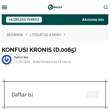
Loncat
Menu
ke
Mobile
konten
+6285255759852
Aksioma Interelasi
BERANDA
LITERATUR ILMIAH
KONFUSI KRONIS (D.0065)
Rahmi Nur
11/05/2026
Anda Pembaca ke 83 hari ini
Daftar Isi
OPEN