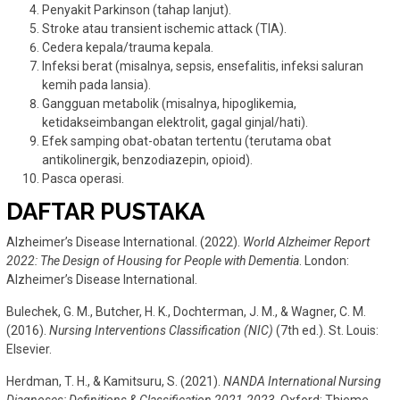
Penyakit Parkinson (tahap lanjut).
Stroke atau transient ischemic attack (TIA).
Cedera kepala/trauma kepala.
Infeksi berat (misalnya, sepsis, ensefalitis, infeksi saluran
kemih pada lansia).
Gangguan metabolik (misalnya, hipoglikemia,
ketidakseimbangan elektrolit, gagal ginjal/hati).
Efek samping obat-obatan tertentu (terutama obat
antikolinergik, benzodiazepin, opioid).
Pasca operasi.
DAFTAR PUSTAKA
Alzheimer’s Disease International. (2022).
World Alzheimer Report
2022: The Design of Housing for People with Dementia
. London:
Alzheimer’s Disease International.
Bulechek, G. M., Butcher, H. K., Dochterman, J. M., & Wagner, C. M.
(2016).
Nursing Interventions Classification (NIC)
(7th ed.). St. Louis:
Elsevier.
Herdman, T. H., & Kamitsuru, S. (2021).
NANDA International Nursing
Diagnoses: Definitions & Classification 2021-2023
. Oxford: Thieme