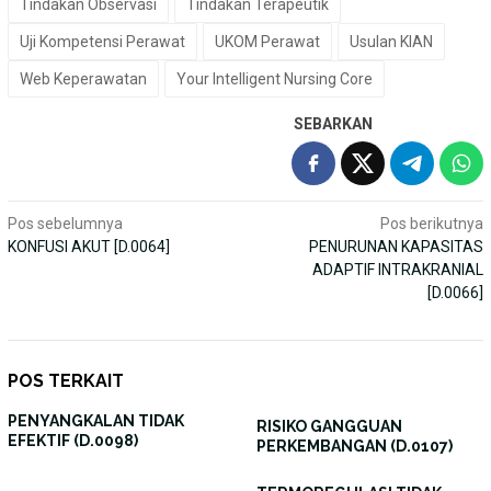
Tindakan Observasi
Tindakan Terapeutik
Uji Kompetensi Perawat
UKOM Perawat
Usulan KIAN
Web Keperawatan
Your Intelligent Nursing Core
SEBARKAN
Navigasi
Pos sebelumnya
Pos berikutnya
KONFUSI AKUT [D.0064]
PENURUNAN KAPASITAS
pos
ADAPTIF INTRAKRANIAL
[D.0066]
POS TERKAIT
PENYANGKALAN TIDAK
RISIKO GANGGUAN
EFEKTIF (D.0098)
PERKEMBANGAN (D.0107)