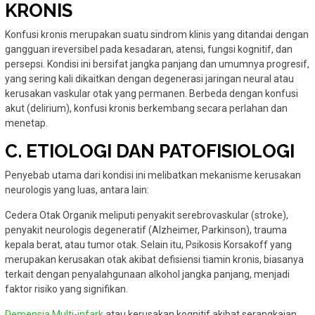
KRONIS
Konfusi kronis merupakan suatu sindrom klinis yang ditandai dengan
gangguan ireversibel pada kesadaran, atensi, fungsi kognitif, dan
persepsi. Kondisi ini bersifat jangka panjang dan umumnya progresif,
yang sering kali dikaitkan dengan degenerasi jaringan neural atau
kerusakan vaskular otak yang permanen. Berbeda dengan konfusi
akut (delirium), konfusi kronis berkembang secara perlahan dan
menetap.
C. ETIOLOGI DAN PATOFISIOLOGI
Penyebab utama dari kondisi ini melibatkan mekanisme kerusakan
neurologis yang luas, antara lain:
Cedera Otak Organik meliputi penyakit serebrovaskular (stroke),
penyakit neurologis degeneratif (Alzheimer, Parkinson), trauma
kepala berat, atau tumor otak. Selain itu, Psikosis Korsakoff yang
merupakan kerusakan otak akibat defisiensi tiamin kronis, biasanya
terkait dengan penyalahgunaan alkohol jangka panjang, menjadi
faktor risiko yang signifikan.
Demensia Multi-infark
atau kerusakan kognitif akibat serangkaian