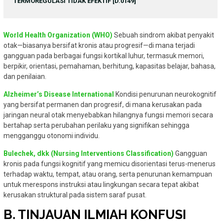
TERMOREGULASI TIDAK EFEKTIF [D.0149]
World Health Organization (WHO)
Sebuah sindrom akibat penyakit
otak—biasanya bersifat kronis atau progresif—di mana terjadi
gangguan pada berbagai fungsi kortikal luhur, termasuk memori,
berpikir, orientasi, pemahaman, berhitung, kapasitas belajar, bahasa,
dan penilaian.
Alzheimer’s Disease International
Kondisi penurunan neurokognitif
yang bersifat permanen dan progresif, di mana kerusakan pada
jaringan neural otak menyebabkan hilangnya fungsi memori secara
bertahap serta perubahan perilaku yang signifikan sehingga
mengganggu otonomi individu.
Bulechek, dkk (Nursing Interventions Classification)
Gangguan
kronis pada fungsi kognitif yang memicu disorientasi terus-menerus
terhadap waktu, tempat, atau orang, serta penurunan kemampuan
untuk merespons instruksi atau lingkungan secara tepat akibat
kerusakan struktural pada sistem saraf pusat.
B. TINJAUAN ILMIAH KONFUSI