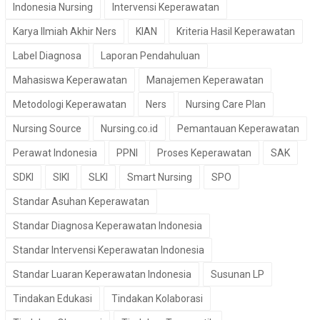
Indonesia Nursing
Intervensi Keperawatan
Karya Ilmiah Akhir Ners
KIAN
Kriteria Hasil Keperawatan
Label Diagnosa
Laporan Pendahuluan
Mahasiswa Keperawatan
Manajemen Keperawatan
Metodologi Keperawatan
Ners
Nursing Care Plan
Nursing Source
Nursing.co.id
Pemantauan Keperawatan
Perawat Indonesia
PPNI
Proses Keperawatan
SAK
SDKI
SIKI
SLKI
Smart Nursing
SPO
Standar Asuhan Keperawatan
Standar Diagnosa Keperawatan Indonesia
Standar Intervensi Keperawatan Indonesia
Standar Luaran Keperawatan Indonesia
Susunan LP
Tindakan Edukasi
Tindakan Kolaborasi