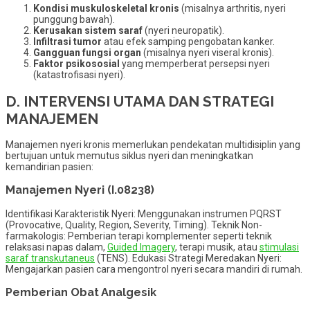
Kondisi muskuloskeletal kronis
(misalnya arthritis, nyeri
punggung bawah).
Kerusakan sistem saraf
(nyeri neuropatik).
Infiltrasi tumor
atau efek samping pengobatan kanker.
Gangguan fungsi organ
(misalnya nyeri viseral kronis).
Faktor psikososial
yang memperberat persepsi nyeri
(katastrofisasi nyeri).
D. INTERVENSI UTAMA DAN STRATEGI
MANAJEMEN
Manajemen nyeri kronis memerlukan pendekatan multidisiplin yang
bertujuan untuk memutus siklus nyeri dan meningkatkan
kemandirian pasien:
Manajemen Nyeri (I.08238)
Identifikasi Karakteristik Nyeri: Menggunakan instrumen PQRST
(Provocative, Quality, Region, Severity, Timing). Teknik Non-
farmakologis: Pemberian terapi komplementer seperti teknik
relaksasi napas dalam,
Guided Imagery
, terapi musik, atau
stimulasi
saraf transkutaneus
(TENS). Edukasi Strategi Meredakan Nyeri:
Mengajarkan pasien cara mengontrol nyeri secara mandiri di rumah.
Pemberian Obat Analgesik