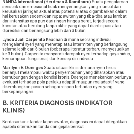
NANDA International (Herdman & Kamitsuru)
Suatu pengalaman
sensorik dan emosional tidak menyenangkan yang muncul dari
kerusakan jaringan aktual atau potensial atau digambarkan dalam
hal kerusakan sedemikian rupa; awitan yang tiba-tiba atau lambat
dari intensitas apa pun dari ringan hingga berat, terjadi secara
konstan atau berulang tanpa akhir yang dapat diantisipasi atau
diprediksi dan berlangsung lebih dari 3 bulan.
Lynda Juall Carpenito
Keadaan di mana seorang individu
mengalami nyeri yang menetap atau intermiten yang berlangsung
selama lebih dari 6 bulan (beberapa literatur terbaru menyesuaikan
ke 3 bulan). Carpenito menyoroti dampak nyeri terhadap gaya hidup,
kemampuan fungsional, dan konsep diri individu.
Marilynn E. Doenges
Suatu situasi klinis di mana nyeri terus
berlanjut melampaui waktu penyembuhan yang diharapkan atau
berhubungan dengan kondisi kronis. Doenges menekankan perlunya
evaluasi terhadap pola perilaku adaptif maupun maladaptif yang
dikembangkan pasien sebagai respon terhadap nyeri yang
berkepanjangan.
B. KRITERIA DIAGNOSIS (INDIKATOR
KLINIS)
Berdasarkan standar keperawatan, diagnosis ini dapat ditegakkan
apabila ditemukan tanda dan gejala berikut: