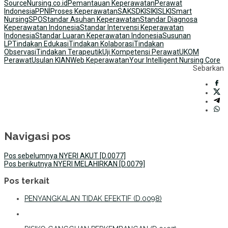
Source
Nursing.co.id
Pemantauan Keperawatan
Perawat
Indonesia
PPNI
Proses Keperawatan
SAK
SDKI
SIKI
SLKI
Smart
Nursing
SPO
Standar Asuhan Keperawatan
Standar Diagnosa
Keperawatan Indonesia
Standar Intervensi Keperawatan
Indonesia
Standar Luaran Keperawatan Indonesia
Susunan
LP
Tindakan Edukasi
Tindakan Kolaborasi
Tindakan
Observasi
Tindakan Terapeutik
Uji Kompetensi Perawat
UKOM
Perawat
Usulan KIAN
Web Keperawatan
Your Intelligent Nursing Core
Sebarkan
Navigasi pos
Pos sebelumnya
NYERI AKUT [D.0077]
Pos berikutnya
NYERI MELAHIRKAN [D.0079]
Pos terkait
PENYANGKALAN TIDAK EFEKTIF (D.0098)