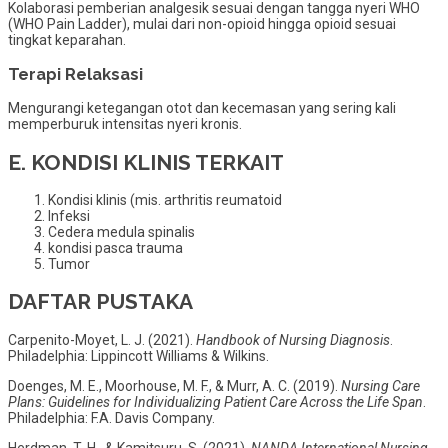
Kolaborasi pemberian analgesik sesuai dengan tangga nyeri WHO
(WHO Pain Ladder), mulai dari non-opioid hingga opioid sesuai
tingkat keparahan.
Terapi Relaksasi
Mengurangi ketegangan otot dan kecemasan yang sering kali
memperburuk intensitas nyeri kronis.
E. KONDISI KLINIS TERKAIT
Kondisi klinis (mis. arthritis reumatoid
Infeksi
Cedera medula spinalis
kondisi pasca trauma
Tumor
DAFTAR PUSTAKA
Carpenito-Moyet, L. J. (2021).
Handbook of Nursing Diagnosis
.
Philadelphia: Lippincott Williams & Wilkins.
Doenges, M. E., Moorhouse, M. F., & Murr, A. C. (2019).
Nursing Care
Plans: Guidelines for Individualizing Patient Care Across the Life Span
.
Philadelphia: F.A. Davis Company.
Herdman, T. H., & Kamitsuru, S. (2021).
NANDA International Nursing