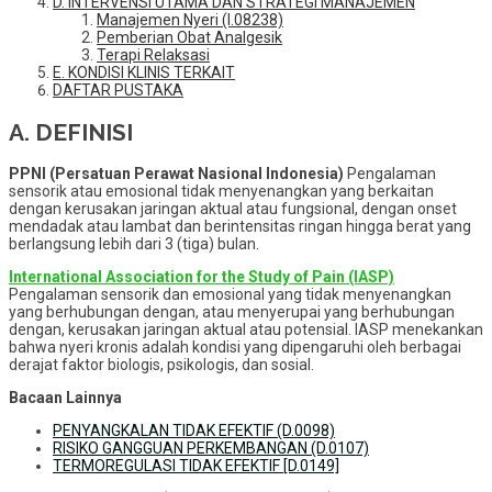
D. INTERVENSI UTAMA DAN STRATEGI MANAJEMEN
Manajemen Nyeri (I.08238)
Pemberian Obat Analgesik
Terapi Relaksasi
E. KONDISI KLINIS TERKAIT
DAFTAR PUSTAKA
A. DEFINISI
PPNI (Persatuan Perawat Nasional Indonesia)
Pengalaman
sensorik atau emosional tidak menyenangkan yang berkaitan
dengan kerusakan jaringan aktual atau fungsional, dengan onset
mendadak atau lambat dan berintensitas ringan hingga berat yang
berlangsung lebih dari 3 (tiga) bulan.
International Association for the Study of Pain (IASP)
Pengalaman sensorik dan emosional yang tidak menyenangkan
yang berhubungan dengan, atau menyerupai yang berhubungan
dengan, kerusakan jaringan aktual atau potensial. IASP menekankan
bahwa nyeri kronis adalah kondisi yang dipengaruhi oleh berbagai
derajat faktor biologis, psikologis, dan sosial.
Bacaan Lainnya
PENYANGKALAN TIDAK EFEKTIF (D.0098)
RISIKO GANGGUAN PERKEMBANGAN (D.0107)
TERMOREGULASI TIDAK EFEKTIF [D.0149]