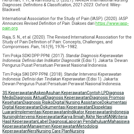
Diagnoses: Definitions & Classification, 2021-2023
. Oxford: Wiley-
Blackwell.
International Association for the Study of Pain (IASP). (2020).
IASP
Announces Revised Definition of Pain
. Diakses dari
https://www.iasp-
pain.org
.
Raja, S. N., et al. (2020). The Revised International Association for the
Study of Pain Definition of Pain: Concepts, Challenges, and
Compromises.
Pain
, 161(9), 1976–1982.
Tim Pokja SDKI DPP PPNI. (2017).
Standar Diagnosis Keperawatan
Indonesia: Definisi dan Indikator Diagnostik
(Edisi 1). Jakarta: Dewan
Pengurus Pusat Persatuan Perawat Nasional Indonesia.
Tim Pokja SIKI DPP PPNI. (2018).
Standar Intervensi Keperawatan
Indonesia: Definisi dan Tindakan Keperawatan
(Edisi 1). Jakarta:
Dewan Pengurus Pusat Persatuan Perawat Nasional Indonesia.
3S Keperawatan
Askep
Asuhan Keperawatan
Contoh LP
Diagnosa
Medis
Diagnosis Aktual
Diagnosis Keperawatan
Diagnosis Promosi
Kesehatan
Diagnosis Risiko
Digital Nursing Assistance
Dokumentasi
Digital Keperawatan
Dokumentasi Keperawatan
Ekspektasi
Luaran
Implementasi Keperawatan
Indikator Keperawatan
Indonesia
Nursing
Intervensi Keperawatan
Karya Ilmiah Akhir Ners
KIAN
Kriteria
Hasil Keperawatan
Label Diagnosa
Laporan Pendahuluan
Mahasiswa
Keperawatan
Manajemen Keperawatan
Metodologi
Keperawatan
Ners
Nursing Care Plan
Nursing