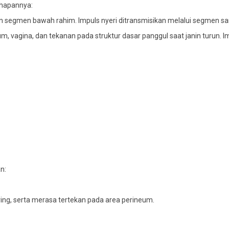
ahapannya:
gan segmen bawah rahim. Impuls nyeri ditransmisikan melalui segmen sar
um, vagina, dan tekanan pada struktur dasar panggul saat janin turun. 
n:
ing, serta merasa tertekan pada area perineum.