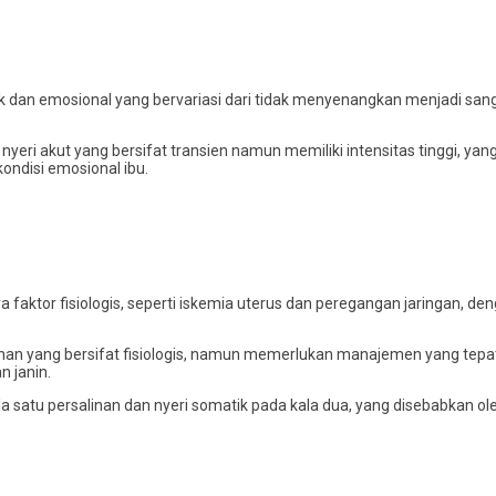
dan emosional yang bervariasi dari tidak menyenangkan menjadi sanga
nyeri akut yang bersifat transien namun memiliki intensitas tinggi, yan
kondisi emosional ibu.
ra faktor fisiologis, seperti iskemia uterus dan peregangan jaringan, de
alinan yang bersifat fisiologis, namun memerlukan manajemen yang tep
n janin.
ala satu persalinan dan nyeri somatik pada kala dua, yang disebabkan o