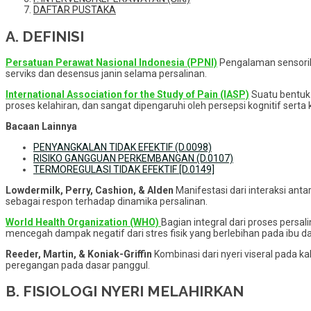
DAFTAR PUSTAKA
A. DEFINISI
Persatuan Perawat Nasional Indonesia (PPNI)
Pengalaman sensorik 
serviks dan desensus janin selama persalinan.
International Association for the Study of Pain (IASP)
Suatu bentuk 
proses kelahiran, dan sangat dipengaruhi oleh persepsi kognitif serta 
Bacaan Lainnya
PENYANGKALAN TIDAK EFEKTIF (D.0098)
RISIKO GANGGUAN PERKEMBANGAN (D.0107)
TERMOREGULASI TIDAK EFEKTIF [D.0149]
Lowdermilk, Perry, Cashion, & Alden
Manifestasi dari interaksi anta
sebagai respon terhadap dinamika persalinan.
World Health Organization (WHO)
Bagian integral dari proses pers
mencegah dampak negatif dari stres fisik yang berlebihan pada ibu da
Reeder, Martin, & Koniak-Griffin
Kombinasi dari nyeri viseral pada k
peregangan pada dasar panggul.
B. FISIOLOGI NYERI MELAHIRKAN