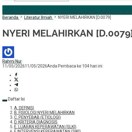
+6285255759852
Aksioma Interelasi, Belajar Privat Gaya Komunikasi Terbaik untuk pejab
Beranda
Literatur Ilmiah
NYERI MELAHIRKAN [D.0079]
NYERI MELAHIRKAN [D.0079
Rahmi Nur
11/05/2026
11/05/2026
Anda Pembaca ke 104 hari ini
Daftar Isi
A. DEFINISI
B. FISIOLOGI NYERI MELAHIRKAN
C. PENYEBAB (ETIOLOGI)
D. KRITERIA DIAGNOSIS
E. LUARAN KEPERAWATAN (SLKI)
F. INTERVENSI KEPERAWATAN (SIKI)