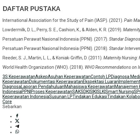
DAFTAR PUSTAKA
International Association for the Study of Pain (IASP). (2021).
Pain Man
Lowdermilk, D. L., Perry, S. E., Cashion, K., & Alden, K. R. (2019).
Maternit
Persatuan Perawat Nasional Indonesia (PPNI). (2017).
Standar Diagnosi
Persatuan Perawat Nasional Indonesia (PPNI). (2018).
Standar Interve
Reeder, S. J., Martin, L. L., & Koniak-Griffin, D. (2011).
Maternity Nursing:
World Health Organization (WHO). (2018).
WHO Recommendations on Intr
3S Keperawatan
Askep
Asuhan Keperawatan
Contoh LP
Diagnosa Medi
Keperawatan
Dokumentasi Keperawatan
Ekspektasi Luaran
Implement
Diagnosa
Laporan Pendahuluan
Mahasiswa Keperawatan
Manajemen 
Indonesia
PPNI
Proses Keperawatan
SAK
SDKI
SIKI
SLKI
Smart Nursing
SP
Keperawatan Indonesia
Susunan LP
Tindakan Edukasi
Tindakan Kolabo
Core
Sebarkan