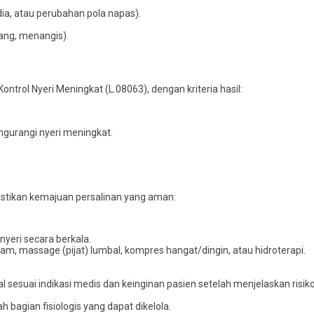
ia, atau perubahan pola napas).
rang, menangis).
ntrol Nyeri Meningkat (L.08063), dengan kriteria hasil:
urangi nyeri meningkat.
stikan kemajuan persalinan yang aman:
s nyeri secara berkala.
lam, massage (pijat) lumbal, kompres hangat/dingin, atau hidroterapi.
al sesuai indikasi medis dan keinginan pasien setelah menjelaskan risi
bagian fisiologis yang dapat dikelola.