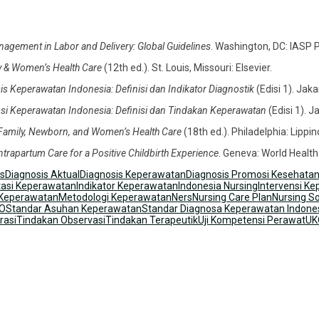
agement in Labor and Delivery: Global Guidelines
. Washington, DC: IASP 
y & Women’s Health Care
(12th ed.). St. Louis, Missouri: Elsevier.
s Keperawatan Indonesia: Definisi dan Indikator Diagnostik
(Edisi 1). Jak
nsi Keperawatan Indonesia: Definisi dan Tindakan Keperawatan
(Edisi 1). J
 Family, Newborn, and Women’s Health Care
(18th ed.). Philadelphia: Lippin
apartum Care for a Positive Childbirth Experience
. Geneva: World Health
s
Diagnosis Aktual
Diagnosis Keperawatan
Diagnosis Promosi Kesehata
asi Keperawatan
Indikator Keperawatan
Indonesia Nursing
Intervensi K
Keperawatan
Metodologi Keperawatan
Ners
Nursing Care Plan
Nursing S
O
Standar Asuhan Keperawatan
Standar Diagnosa Keperawatan Indone
rasi
Tindakan Observasi
Tindakan Terapeutik
Uji Kompetensi Perawat
UK