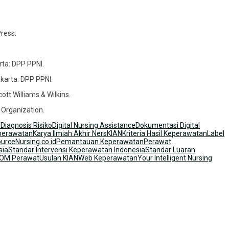
Press.
arta: DPP PPNI.
akarta: DPP PPNI.
cott Williams & Wilkins.
 Organization.
n
Diagnosis Risiko
Digital Nursing Assistance
Dokumentasi Digital
eperawatan
Karya Ilmiah Akhir Ners
KIAN
Kriteria Hasil Keperawatan
Label
ource
Nursing.co.id
Pemantauan Keperawatan
Perawat
sia
Standar Intervensi Keperawatan Indonesia
Standar Luaran
OM Perawat
Usulan KIAN
Web Keperawatan
Your Intelligent Nursing