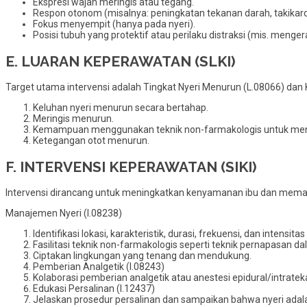
Ekspresi wajah meringis atau tegang.
Respon otonom (misalnya: peningkatan tekanan darah, takikard
Fokus menyempit (hanya pada nyeri).
Posisi tubuh yang protektif atau perilaku distraksi (mis. menge
E. LUARAN KEPERAWATAN (SLKI)
Target utama intervensi adalah Tingkat Nyeri Menurun (L.08066) dan Ko
Keluhan nyeri menurun secara bertahap.
Meringis menurun.
Kemampuan menggunakan teknik non-farmakologis untuk meng
Ketegangan otot menurun.
F. INTERVENSI KEPERAWATAN (SIKI)
Intervensi dirancang untuk meningkatkan kenyamanan ibu dan mema
Manajemen Nyeri (I.08238)
Identifikasi lokasi, karakteristik, durasi, frekuensi, dan intensita
Fasilitasi teknik non-farmakologis seperti teknik pernapasan da
Ciptakan lingkungan yang tenang dan mendukung.
Pemberian Analgetik (I.08243)
Kolaborasi pemberian analgetik atau anestesi epidural/intratek
Edukasi Persalinan (I.12437)
Jelaskan prosedur persalinan dan sampaikan bahwa nyeri adalah 