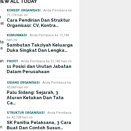
VIEW ALL TODAY
KONSEP ORGANISASI
Anda Pembaca ke
71,174 hari ini
Cara Pendirian Dan Struktur
Organisasi: CV, Kontra…
KOMUNIKASI
Anda Pembaca ke 71,144
hari ini
Sambutan Takziyah Keluarga
Duka Singkat Dan Lengka…
PROFIT
Anda Pembaca ke 51,182 hari ini
11 Posisi dan Urutan Jabatan
Dalam Perusahaan
SIDANG ORGANISASI
Anda Pembaca ke
43,069 hari ini
Palu Sidang: Sejarah, 3
Aturan Ketukan Dan Tata
Ca…
STRUKTUR ORGANISASI
Anda Pembaca
ke 42,728 hari ini
SK Panitia Pelaksana, 3 Cara
Buat Dan Contoh Susun…