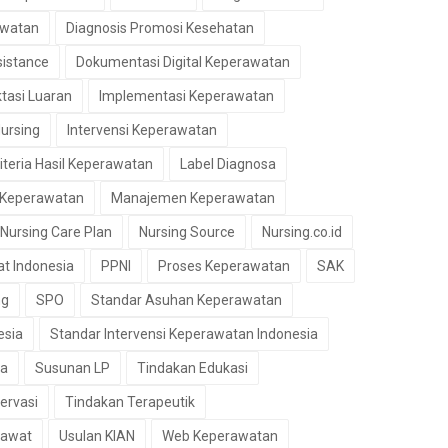
awatan
Diagnosis Promosi Kesehatan
sistance
Dokumentasi Digital Keperawatan
tasi Luaran
Implementasi Keperawatan
Nursing
Intervensi Keperawatan
iteria Hasil Keperawatan
Label Diagnosa
 Keperawatan
Manajemen Keperawatan
Nursing Care Plan
Nursing Source
Nursing.co.id
t Indonesia
PPNI
Proses Keperawatan
SAK
ng
SPO
Standar Asuhan Keperawatan
esia
Standar Intervensi Keperawatan Indonesia
ia
Susunan LP
Tindakan Edukasi
ervasi
Tindakan Terapeutik
awat
Usulan KIAN
Web Keperawatan