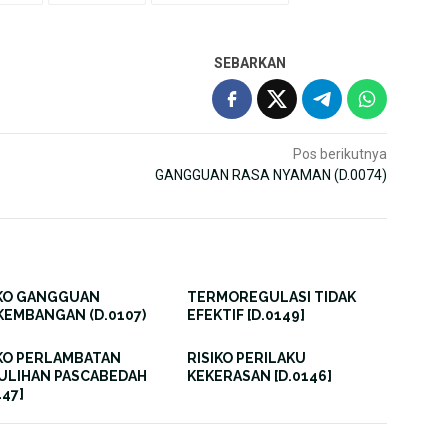
SEBARKAN
Pos berikutnya
GANGGUAN RASA NYAMAN (D.0074)
IKO GANGGUAN
TERMOREGULASI TIDAK
KEMBANGAN (D.0107)
EFEKTIF [D.0149]
IKO PERLAMBATAN
RISIKO PERILAKU
ULIHAN PASCABEDAH
KEKERASAN [D.0146]
147]