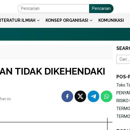
Pencarian
ITERATUR ILMIAH
KONSEP ORGANISASI
KOMUNIKASI
SEAR
Cari
untuk:
LAN TIDAK DIKEHENDAKI
POS-
Toko T
PENYAN
ari ini
RISIK
TERMOR
TERMOR