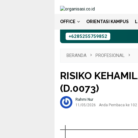
Loncat
ke
konten
OFFICE
ORIENTASI KAMPUS
L
+6285255759852
BERANDA
PROFESIONAL
RISIKO KEHAMI
(D.0073)
Rahmi Nur
11/05/2026
Anda Pembaca ke 102 h