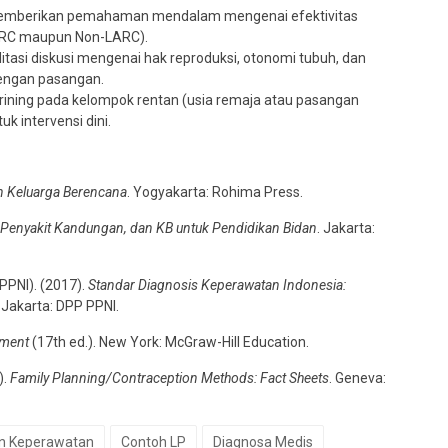
mberikan pemahaman mendalam mengenai efektivitas
ARC maupun Non-LARC).
tasi diskusi mengenai hak reproduksi, otonomi tubuh, dan
dengan pasangan.
ining pada kelompok rentan (usia remaja atau pasangan
k intervensi dini.
n Keluarga Berencana
. Yogyakarta: Rohima Press.
 Penyakit Kandungan, dan KB untuk Pendidikan Bidan
. Jakarta:
PPNI). (2017).
Standar Diagnosis Keperawatan Indonesia:
. Jakarta: DPP PPNI.
pment
(17th ed.). New York: McGraw-Hill Education.
).
Family Planning/Contraception Methods: Fact Sheets
. Geneva:
n Keperawatan
Contoh LP
Diagnosa Medis