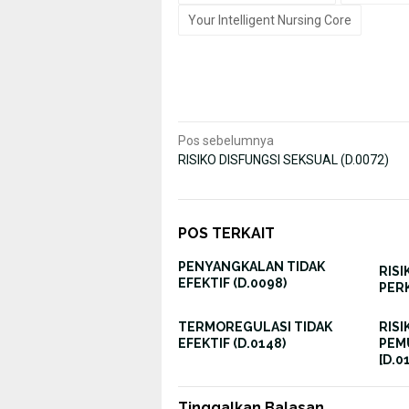
Your Intelligent Nursing Core
Navigasi
Pos sebelumnya
RISIKO DISFUNGSI SEKSUAL (D.0072)
pos
POS TERKAIT
PENYANGKALAN TIDAK
RIS
EFEKTIF (D.0098)
PER
TERMOREGULASI TIDAK
RIS
EFEKTIF (D.0148)
PEM
[D.0
Tinggalkan Balasan