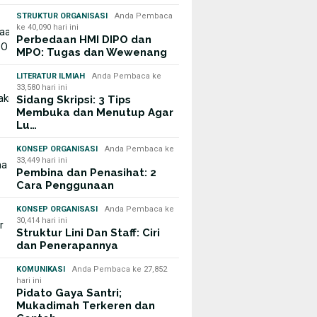
STRUKTUR ORGANISASI
Anda Pembaca
ke 40,090 hari ini
Perbedaan HMI DIPO dan
MPO: Tugas dan Wewenang
LITERATUR ILMIAH
Anda Pembaca ke
33,580 hari ini
Sidang Skripsi: 3 Tips
Membuka dan Menutup Agar
Lu…
KONSEP ORGANISASI
Anda Pembaca ke
33,449 hari ini
Pembina dan Penasihat: 2
Cara Penggunaan
KONSEP ORGANISASI
Anda Pembaca ke
30,414 hari ini
Struktur Lini Dan Staff: Ciri
dan Penerapannya
KOMUNIKASI
Anda Pembaca ke 27,852
hari ini
Pidato Gaya Santri;
Mukadimah Terkeren dan