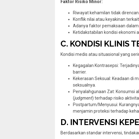
Faktor Risiko Minor:
Riwayat kehamilan tidak direnca
Konflik nilai atau keyakinan terk
Adanya faktor pemaksaan dalam 
Ketidakstabilan kondisi ekonomi a
C. KONDISI KLINIS 
Kondisi medis atau situasional yang serin
Kegagalan Kontrasepsi: Terjadin
barrier.
Kekerasan Seksual: Keadaan di man
seksualnya.
Penyalahgunaan Zat: Konsumsi al
(
judgment
) terhadap risiko aktivit
Postpartum/Menyusui: Kurangn
menjamin proteksi terhadap keham
D. INTERVENSI KE
Berdasarkan standar intervensi, tindaka