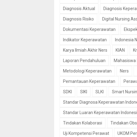
Diagnosis Aktual
Diagnosis Keper
Diagnosis Risiko
Digital Nursing As
Dokumentasi Keperawatan
Ekspek
Indikator Keperawatan
Indonesia 
Karya Ilmiah Akhir Ners
KIAN
Kr
Laporan Pendahuluan
Mahasiswa
Metodologi Keperawatan
Ners
Pemantauan Keperawatan
Perawa
SDKI
SIKI
SLKI
Smart Nursi
Standar Diagnosa Keperawatan Indon
Standar Luaran Keperawatan Indones
Tindakan Kolaborasi
Tindakan Obs
Uji Kompetensi Perawat
UKOM Per