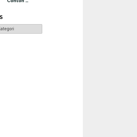
Contoh …
S