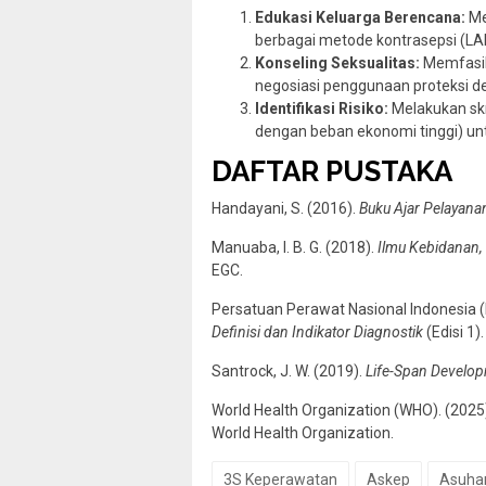
Edukasi Keluarga Berencana:
Me
berbagai metode kontrasepsi (L
Konseling Seksualitas:
Memfasili
negosiasi penggunaan proteksi 
Identifikasi Risiko:
Melakukan skr
dengan beban ekonomi tinggi) untu
DAFTAR PUSTAKA
Handayani, S. (2016).
Buku Ajar Pelayana
Manuaba, I. B. G. (2018).
Ilmu Kebidanan,
EGC.
Persatuan Perawat Nasional Indonesia (
Definisi dan Indikator Diagnostik
(Edisi 1)
Santrock, J. W. (2019).
Life-Span Develo
World Health Organization (WHO). (2025
World Health Organization.
3S Keperawatan
Askep
Asuha