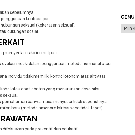
nakan sebelumnya.
GENU
ait penggunaan kontrasepsi.
hubungan seksual (kekerasan seksual).
Genus
tau dukungan sosial.
TERKAIT
g menyertai risiko ini meliputi:
ya ovulasi meski dalam penggunaan metode hormonal atau
a individu tidak memiliki kontrol otonom atas aktivitas
kohol atau obat-obatan yang menurunkan daya nilai
as seksual.
ya pemahaman bahwa masa menyusui tidak sepenuhnya
ilan baru (metode amenore laktasi yang tidak tepat).
PERAWATAN
n difokuskan pada preventif dan edukatif: