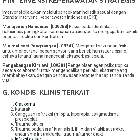
F INTERVENSI KEPERAWATAN STRATEGIS
Intervensi dilakukan melalui pendekatan holistik sesuai dengan
Standar Intervensi Keperawatan Indonesia (SIKI):
Manajemen Halusinasi [I.09288]
Fokus pada identifikasi isi
halusinasi, peningkatan keamanan pasien, serta mengajarkan teknik
orientasi realita dan kontrol diri.
Minimalisasi Rangsangan [I.08241]
Mengatur lingkungan fisik
untuk mengurangi beban sensori yang berlebihan (suara bising,
cahaya terang) guna mencegah eksaserbasi gejala.
Pengekangan Kimiawi [I.09301]
Pengelolaan agen psikotropika
secara kolaboratif untuk mengendalikan perilaku ekstrem yang
membahayakan, dengan pengawasan ketat terhadap tanda-tanda
vital.
G. KONDISI KLINIS TERKAIT
Glaukoma
Katarak
Gangguan reftraksi (miopia, hiperopia, astigmatisma,
presbiopia)
Trauma okuler
Trauma pada saraf kranialis II, III, IV dan VI akibat stroke,
aneurisma instrakranial, trauma/tumor otak)
Infeksi okuler