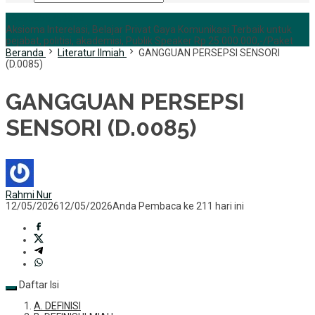
+6285255759852
Aksioma Interelasi, Belajar Privat Gaya Komunikasi Terbaik untuk
pejabat, politisi, akademisi, Publik Speaker Rp 25.000.000,-/Paket
Beranda
Literatur Ilmiah
GANGGUAN PERSEPSI SENSORI
(D.0085)
GANGGUAN PERSEPSI
SENSORI (D.0085)
Rahmi Nur
12/05/2026
12/05/2026
Anda Pembaca ke 211 hari ini
Daftar Isi
A. DEFINISI