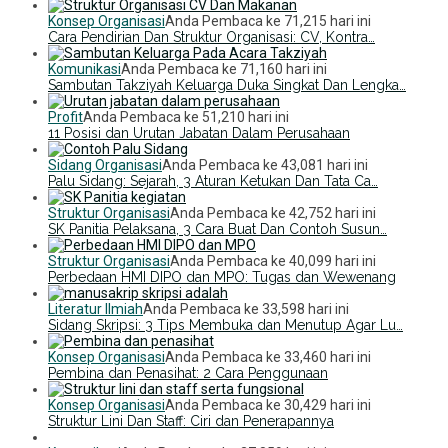
Konsep Organisasi
Anda Pembaca ke 71,215 hari ini
Cara Pendirian Dan Struktur Organisasi: CV, Kontra…
Komunikasi
Anda Pembaca ke 71,160 hari ini
Sambutan Takziyah Keluarga Duka Singkat Dan Lengka…
Profit
Anda Pembaca ke 51,210 hari ini
11 Posisi dan Urutan Jabatan Dalam Perusahaan
Sidang Organisasi
Anda Pembaca ke 43,081 hari ini
Palu Sidang: Sejarah, 3 Aturan Ketukan Dan Tata Ca…
Struktur Organisasi
Anda Pembaca ke 42,752 hari ini
SK Panitia Pelaksana, 3 Cara Buat Dan Contoh Susun…
Struktur Organisasi
Anda Pembaca ke 40,099 hari ini
Perbedaan HMI DIPO dan MPO: Tugas dan Wewenang
Literatur Ilmiah
Anda Pembaca ke 33,598 hari ini
Sidang Skripsi: 3 Tips Membuka dan Menutup Agar Lu…
Konsep Organisasi
Anda Pembaca ke 33,460 hari ini
Pembina dan Penasihat: 2 Cara Penggunaan
Konsep Organisasi
Anda Pembaca ke 30,429 hari ini
Struktur Lini Dan Staff: Ciri dan Penerapannya