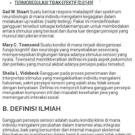
TERMOREGULASI TIDAK EFEKTIF [D.0149]
Gail W. Stuart
Suatu bentuk respons maladaptif dari spektrum
neurobiologis di mana individu mengalami kegagalan dalam
melakukan uji realitas (
reality testing
). Pakar ini mendefinisikan
gangguan tersebut sebagai ketidakmampuan untuk membedakan
antara stimulus yang berasal dari dunia luar dengan persepsi yang
muncul dari pikiran internal.
Mary C. Townsend
Suatu kondisi di mana terjadi disorganisasi
fungsi kognitif dan neurologis yang menyebabkan seseorang
mempersepsikan lingkungan tanpa adanya stimulus sensori yang
nyata. Townsend menitikberatkan definisi ini pada aspek psikomotor
dan perilaku yang muncul akibat adanya persepsi palsu tersebut.
Sheila L. Videbeck
Gangguan pada proses penerimaan dan
interpretasi stimulus yang mengakibatkan individu mengalami
halusinasi, yakni persepsi sensori yang salah atau tidak sesuai
dengan kenyataan. Definisi ini menyoroti bahwa gangguan persepsi
merupakan komponen inti dari masalah kesehatan jiwa yang
memengaruhi interaksi sosial.
B. DEFINISI ILMIAH
Gangguan persepsi sensori adalah suatu kondisi klinis di mana
individu mengalami perubahan dalam transmisi atau integrasi
stimulus, baik yang bersumber dari internal maupun eksternal.
Perubahan ini manifestasi dalam bentuk respon yang tidak adekuat,