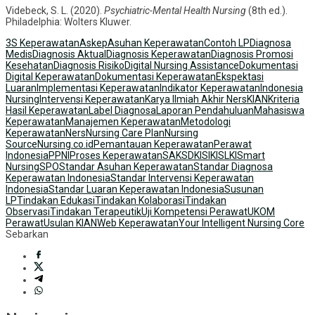
Videbeck, S. L. (2020).
Psychiatric-Mental Health Nursing
(8th ed.).
Philadelphia: Wolters Kluwer.
3S Keperawatan
Askep
Asuhan Keperawatan
Contoh LP
Diagnosa
Medis
Diagnosis Aktual
Diagnosis Keperawatan
Diagnosis Promosi
Kesehatan
Diagnosis Risiko
Digital Nursing Assistance
Dokumentasi
Digital Keperawatan
Dokumentasi Keperawatan
Ekspektasi
Luaran
Implementasi Keperawatan
Indikator Keperawatan
Indonesia
Nursing
Intervensi Keperawatan
Karya Ilmiah Akhir Ners
KIAN
Kriteria
Hasil Keperawatan
Label Diagnosa
Laporan Pendahuluan
Mahasiswa
Keperawatan
Manajemen Keperawatan
Metodologi
Keperawatan
Ners
Nursing Care Plan
Nursing
Source
Nursing.co.id
Pemantauan Keperawatan
Perawat
Indonesia
PPNI
Proses Keperawatan
SAK
SDKI
SIKI
SLKI
Smart
Nursing
SPO
Standar Asuhan Keperawatan
Standar Diagnosa
Keperawatan Indonesia
Standar Intervensi Keperawatan
Indonesia
Standar Luaran Keperawatan Indonesia
Susunan
LP
Tindakan Edukasi
Tindakan Kolaborasi
Tindakan
Observasi
Tindakan Terapeutik
Uji Kompetensi Perawat
UKOM
Perawat
Usulan KIAN
Web Keperawatan
Your Intelligent Nursing Core
Sebarkan