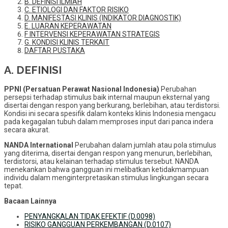
B. DEFINISI ILMIAH
C. ETIOLOGI DAN FAKTOR RISIKO
D. MANIFESTASI KLINIS (INDIKATOR DIAGNOSTIK)
E. LUARAN KEPERAWATAN
F INTERVENSI KEPERAWATAN STRATEGIS
G. KONDISI KLINIS TERKAIT
DAFTAR PUSTAKA
A. DEFINISI
PPNI (Persatuan Perawat Nasional Indonesia)
Perubahan
persepsi terhadap stimulus baik internal maupun eksternal yang
disertai dengan respon yang berkurang, berlebihan, atau terdistorsi.
Kondisi ini secara spesifik dalam konteks klinis Indonesia mengacu
pada kegagalan tubuh dalam memproses input dari panca indera
secara akurat.
NANDA International
Perubahan dalam jumlah atau pola stimulus
yang diterima, disertai dengan respon yang menurun, berlebihan,
terdistorsi, atau kelainan terhadap stimulus tersebut. NANDA
menekankan bahwa gangguan ini melibatkan ketidakmampuan
individu dalam menginterpretasikan stimulus lingkungan secara
tepat.
Bacaan Lainnya
PENYANGKALAN TIDAK EFEKTIF (D.0098)
RISIKO GANGGUAN PERKEMBANGAN (D.0107)